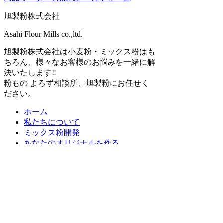
旭製粉株式会社
Asahi Flour Mills co.,ltd.
旭製粉株式会社は小麦粉・ミックス粉はも
ちろん、様々なお客様のお悩みを一緒に解
決いたします‼
粉もの よろず相談所、旭製粉にお任せく
ださい。
ホーム
私たちについて
ミックス粉開発
あなたのオリジナルを作る
ミックス粉にするメリット
商品開発のお手伝い
多種多様な製造対応
安心安全の品質管理
事業案内
製粉事業