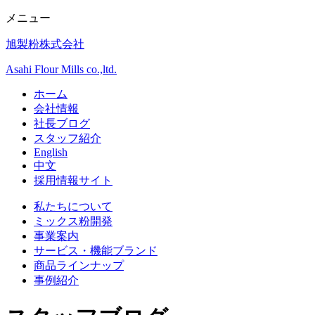
メニュー
旭製粉株式会社
Asahi Flour Mills co.,ltd.
ホーム
会社情報
社長ブログ
スタッフ紹介
English
中文
採用情報サイト
私たちについて
ミックス粉開発
事業案内
サービス・機能ブランド
商品ラインナップ
事例紹介