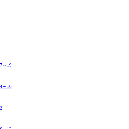
～19
～16
3
～12