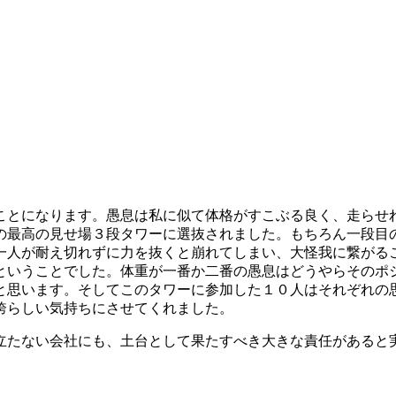
ことになります。愚息は私に似て体格がすこぶる良く、走らせ
の最高の見せ場３段タワーに選抜されました。もちろん一段目
一人が耐え切れずに力を抜くと崩れてしまい、大怪我に繋がる
ということでした。体重が一番か二番の愚息はどうやらそのポ
と思います。そしてこのタワーに参加した１０人はそれぞれの
誇らしい気持ちにさせてくれました。
立たない会社にも、土台として果たすべき大きな責任があると