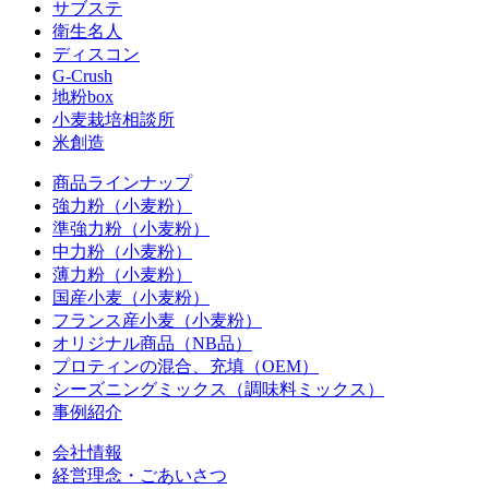
サブステ
衛生名人
ディスコン
G-Crush
地粉box
小麦栽培相談所
米創造
商品ラインナップ
強力粉（小麦粉）
準強力粉（小麦粉）
中力粉（小麦粉）
薄力粉（小麦粉）
国産小麦（小麦粉）
フランス産小麦（小麦粉）
オリジナル商品（NB品）
プロティンの混合、充填（OEM）
シーズニングミックス（調味料ミックス）
事例紹介
会社情報
経営理念・ごあいさつ