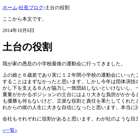
ホーム
›
社長ブログ
›
土台の役割
ここから本文です。
2014年10月6日
土台の役割
我が家の愚息の小学校最後の運動会に行ってきました。
上の娘と６歳差であり実に１２年間小学校の運動会にいった
することはまずなかったと思います。しかし今年は団体演技
かし下を支える６人が協力し一致団結しないといけないし、
重量がかかるポジションの土台にはより大きな負担がかかる
も優勝も何もないけど、立派な役割と責任を果たしてくれた
れからの彼の人生に大きな自信になったと思います。本当に
会社もそれぞれに役割があると思います。わが社のような目
«
一覧
»