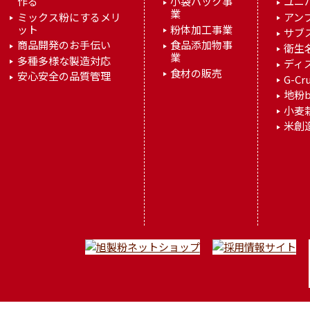
作る
小袋パック事
ユニ
業
ミックス粉にするメリ
アン
ット
粉体加工事業
サブ
商品開発のお手伝い
食品添加物事
衛生
業
多種多様な製造対応
ディ
食材の販売
安心安全の品質管理
G-Cr
地粉b
小麦
米創