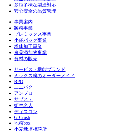
多種多様な製造対応
安心安全の品質管理
事業案内
製粉事業
プレミックス事業
小袋パック事業
粉体加工事業
食品添加物事業
食材の販売
サービス・機能ブランド
ミックス粉のオーダーメイド
BPO
ユニパク
アンプロ
サブステ
衛生名人
ディスコン
G-Crush
地粉box
小麦栽培相談所