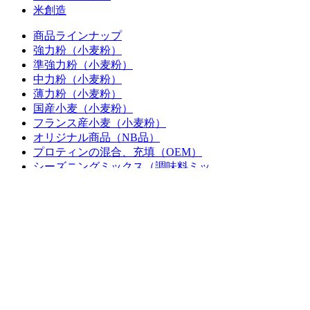
米創造
商品ラインナップ
強力粉（小麦粉）
準強力粉（小麦粉）
中力粉（小麦粉）
薄力粉（小麦粉）
国産小麦（小麦粉）
フランス産小麦（小麦粉）
オリジナル商品（NB品）
プロティンの混合、充填（OEM）
シーズニングミックス（調味料ミッ
クス）
事例紹介
会社情報
経営理念・ごあいさつ
会社概要・沿革
アクセス
許認可・免許
CSR活動
パブリシティ