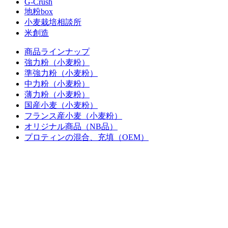
G-Crush
地粉box
小麦栽培相談所
米創造
商品ラインナップ
強力粉（小麦粉）
準強力粉（小麦粉）
中力粉（小麦粉）
薄力粉（小麦粉）
国産小麦（小麦粉）
フランス産小麦（小麦粉）
オリジナル商品（NB品）
プロティンの混合、充填（OEM）
シーズニングミックス（調味料ミッ
クス）
事例紹介
会社情報
経営理念・ごあいさつ
会社概要・沿革
アクセス