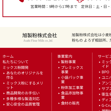
営業時間：9時から17時まで
定休日：土・日・
旭製粉株式会社
旭製粉株式会社は小麦
粉もの よろず相談所
Asahi Flour Mills co.,ltd.
ホーム
事業案内
サービ
私たちについて
製粉事業
ミッ
イド
ミックス粉開発
プレミックス
事業
BPO
あなたのオリジナルを
作る
小袋パック事
ユニ
業
ミックス粉にするメリ
アン
ット
粉体加工事業
サブ
商品開発のお手伝い
食品添加物事
衛生
業
多種多様な製造対応
ディ
食材の販売
安心安全の品質管理
G-Cr
地粉b