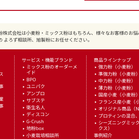
粉株式会社は小麦粉・ミックス粉はもちろん、様々なお客様のお悩
の よろず相談所、旭製粉にお任せください。
サービス・機能ブランド
商品ラインナップ
ミックス粉のオーダーメ
強力粉（小麦粉）
イド
ス
準強力粉（小麦粉
BPO
中力粉（小麦粉）
事
ユニパク
薄力粉（小麦粉）
アンプロ
国産小麦（小麦粉
業
サブステ
フランス産小麦（
事
衛生名人
オリジナル商品（N
ディスコン
プロティンの混合、
G-Crush
シーズニングミッ
地粉box
クス）
小麦栽培相談所
事例紹介