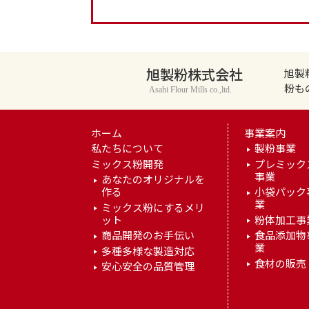
旭製粉株式会社
旭製
粉も
Asahi Flour Mills co.,ltd.
ホーム
事業案内
私たちについて
製粉事業
ミックス粉開発
プレミック
事業
あなたのオリジナルを
作る
小袋パック
業
ミックス粉にするメリ
ット
粉体加工事
商品開発のお手伝い
食品添加物
業
多種多様な製造対応
食材の販売
安心安全の品質管理