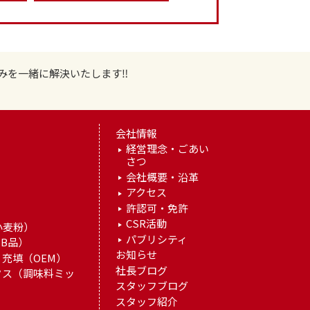
みを一緒に解決いたします‼
会社情報
経営理念・ごあい
さつ
）
会社概要・沿革
アクセス
許認可・免許
）
CSR活動
小麦粉）
パブリシティ
B品）
お知らせ
充填（OEM）
社長ブログ
クス（調味料ミッ
スタッフブログ
スタッフ紹介