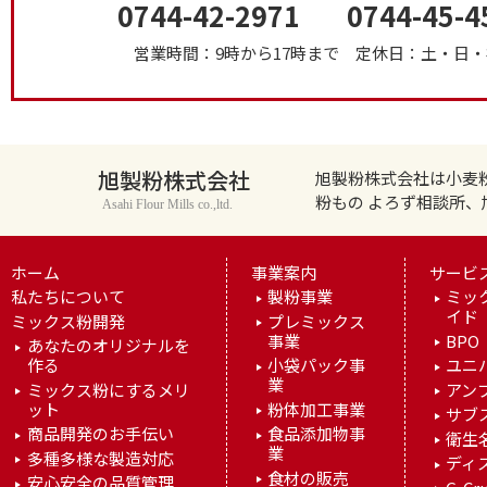
0744-42-2971
0744-45-4
営業時間：9時から17時まで
定休日：土・日・
旭製粉株式会社
旭製粉株式会社は小麦
粉もの よろず相談所
Asahi Flour Mills co.,ltd.
ホーム
事業案内
サービ
私たちについて
製粉事業
ミッ
イド
ミックス粉開発
プレミックス
事業
BPO
あなたのオリジナルを
作る
小袋パック事
ユニ
業
ミックス粉にするメリ
アン
ット
粉体加工事業
サブ
商品開発のお手伝い
食品添加物事
衛生
業
多種多様な製造対応
ディ
食材の販売
安心安全の品質管理