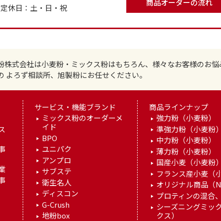
商品オーダーの流れ
で
定休日：土・日・祝
粉株式会社は小麦粉・ミックス粉はもちろん、様々なお客様のお悩
の よろず相談所、旭製粉にお任せください。
サービス・機能ブランド
商品ラインナップ
ミックス粉のオーダーメ
強力粉（小麦粉）
イド
ス
準強力粉（小麦粉
BPO
中力粉（小麦粉）
事
ユニパク
薄力粉（小麦粉）
アンプロ
国産小麦（小麦粉
業
サブステ
フランス産小麦（
事
衛生名人
オリジナル商品（N
ディスコン
プロティンの混合、
G-Crush
シーズニングミッ
地粉box
クス）