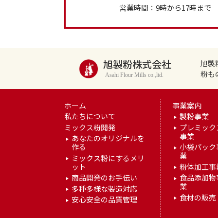
営業時間：9時から17時ま
旭製粉株式会社
旭製
粉も
Asahi Flour Mills co.,ltd.
ホーム
事業案内
私たちについて
製粉事業
ミックス粉開発
プレミック
事業
あなたのオリジナルを
作る
小袋パック
業
ミックス粉にするメリ
ット
粉体加工事
商品開発のお手伝い
食品添加物
業
多種多様な製造対応
食材の販売
安心安全の品質管理