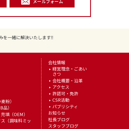
メールフォーム
みを一緒に解決いたします‼
会社情報
経営理念・ごあい
さつ
）
会社概要・沿革
アクセス
許認可・免許
）
CSR活動
小麦粉）
パブリシティ
B品）
お知らせ
充填（OEM）
社長ブログ
クス（調味料ミッ
スタッフブログ