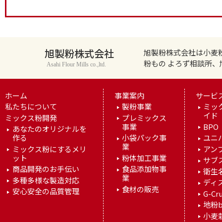
旭製粉株式会社
旭製粉株式会社は小麦
粉もの よろず相談所
Asahi Flour Mills co.,ltd.
ホーム
事業案内
サービ
私たちについて
製粉事業
ミッ
イド
ミックス粉開発
プレミックス
事業
BPO
あなたのオリジナルを
作る
小袋パック事
ユニ
業
ミックス粉にするメリ
アン
ット
粉体加工事業
サブ
商品開発のお手伝い
食品添加物事
衛生
業
多種多様な製造対応
ディ
食材の販売
安心安全の品質管理
G-Cr
地粉b
小麦