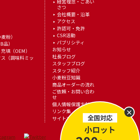
経営理念・ごあい
さつ
）
会社概要・沿革
アクセス
許認可・免許
）
CSR活動
小麦粉）
パブリシティ
B品）
お知らせ
充填（OEM）
社長ブログ
クス（調味料ミッ
スタッフブログ
スタッフ紹介
小麦粉豆知識
商品オーダーの流れ
ご依頼・お問い合わ
せ
個人情報保護方針
×
リンク集
全国対応
サイトマップ
小ロット