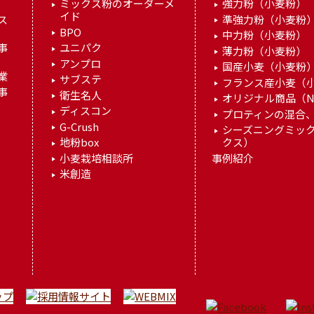
ミックス粉のオーダーメ
強力粉（小麦粉）
イド
ス
準強力粉（小麦粉
BPO
中力粉（小麦粉）
事
ユニパク
薄力粉（小麦粉）
アンプロ
国産小麦（小麦粉
業
サブステ
フランス産小麦（
事
衛生名人
オリジナル商品（N
ディスコン
プロティンの混合、
G-Crush
シーズニングミッ
地粉box
クス）
小麦栽培相談所
事例紹介
米創造