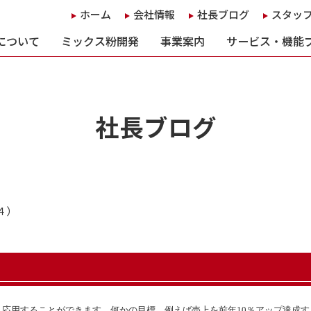
ホーム
会社情報
社長ブログ
スタッ
について
ミックス粉開発
事業案内
サービス・機能
社長ブログ
４）
ま応用することができます。何かの目標、例えば売上を前年
10
％アップ達成す