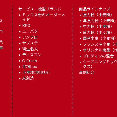
サービス・機能ブランド
商品ラインナップ
ミックス粉のオーダーメ
強力粉（小麦粉）
イド
ス
準強力粉（小麦粉
BPO
中力粉（小麦粉）
事
ユニパク
薄力粉（小麦粉）
アンプロ
国産小麦（小麦粉
業
サブステ
フランス産小麦（
事
衛生名人
オリジナル商品（N
ディスコン
プロティンの混合、
G-Crush
シーズニングミッ
地粉box
クス）
小麦栽培相談所
事例紹介
米創造