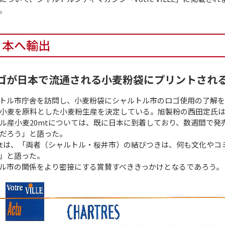
。
日本へ輸出
ゴが日本で流通される小麦粉袋にプリントされ
トル市庁舎を訪問し、小麦粉袋にシャルトル市のロゴ使用の了解
小麦を原料とした小麦粉生産を決定している。旭製粉の西田定氏
ル産小麦20mtについては、既に日本に到着しており、数週間で発
だろう」と語った。
 Fromontは、「両者（シャルトル・桜井市）の結びつきは、何も文
」と語った。
ル市の関係をより密接にする賞賛すべききっかけとなるであろう。