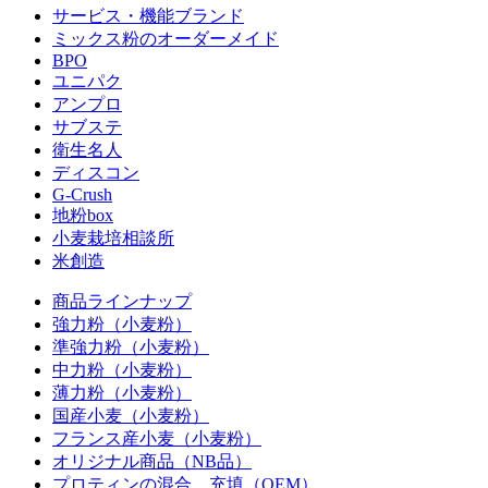
サービス・機能ブランド
ミックス粉のオーダーメイド
BPO
ユニパク
アンプロ
サブステ
衛生名人
ディスコン
G-Crush
地粉box
小麦栽培相談所
米創造
商品ラインナップ
強力粉（小麦粉）
準強力粉（小麦粉）
中力粉（小麦粉）
薄力粉（小麦粉）
国産小麦（小麦粉）
フランス産小麦（小麦粉）
オリジナル商品（NB品）
プロティンの混合、充填（OEM）