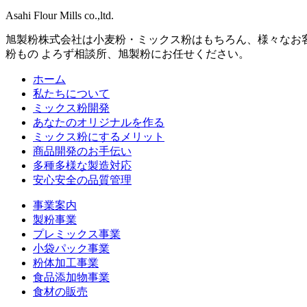
Asahi Flour Mills co.,ltd.
旭製粉株式会社は小麦粉・ミックス粉はもちろん、様々なお
粉もの よろず相談所、旭製粉にお任せください。
ホーム
私たちについて
ミックス粉開発
あなたのオリジナルを作る
ミックス粉にするメリット
商品開発のお手伝い
多種多様な製造対応
安心安全の品質管理
事業案内
製粉事業
プレミックス事業
小袋パック事業
粉体加工事業
食品添加物事業
食材の販売