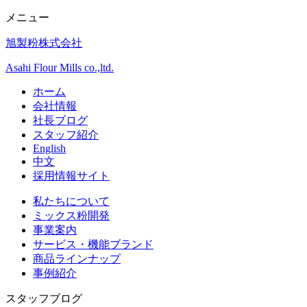
メニュー
旭製粉株式会社
Asahi Flour Mills co.,ltd.
ホーム
会社情報
社長ブログ
スタッフ紹介
English
中文
採用情報サイト
私たちについて
ミックス粉開発
事業案内
サービス・機能ブランド
商品ラインナップ
事例紹介
スタッフブログ