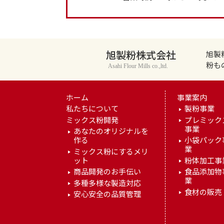
旭製粉株式会社
旭製
粉も
Asahi Flour Mills co.,ltd.
ホーム
事業案内
私たちについて
製粉事業
ミックス粉開発
プレミック
事業
あなたのオリジナルを
作る
小袋パック
業
ミックス粉にするメリ
ット
粉体加工事
商品開発のお手伝い
食品添加物
業
多種多様な製造対応
食材の販売
安心安全の品質管理