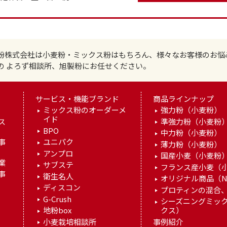
粉株式会社は小麦粉・ミックス粉はもちろん、様々なお客様のお悩
の よろず相談所、旭製粉にお任せください。
サービス・機能ブランド
商品ラインナップ
ミックス粉のオーダーメ
強力粉（小麦粉）
イド
ス
準強力粉（小麦粉
BPO
中力粉（小麦粉）
事
ユニパク
薄力粉（小麦粉）
アンプロ
国産小麦（小麦粉
業
サブステ
フランス産小麦（
事
衛生名人
オリジナル商品（N
ディスコン
プロティンの混合、
G-Crush
シーズニングミッ
地粉box
クス）
小麦栽培相談所
事例紹介