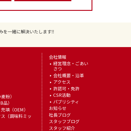
みを一緒に解決いたします‼
会社情報
経営理念・ごあい
さつ
）
会社概要・沿革
アクセス
許認可・免許
）
CSR活動
小麦粉）
パブリシティ
B品）
お知らせ
充填（OEM）
社長ブログ
クス（調味料ミッ
スタッフブログ
スタッフ紹介