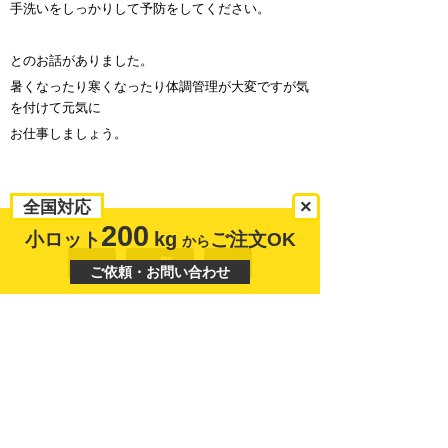
手洗いをしっかりして予防をしてください。
とのお話がありました。
暑くなったり寒くなったり体調管理が大変ですが気
を付けて元気に
お仕事しましょう。
×
全国対応
200
kg
小ロット
ご注文OK
から
«
一覧
»
ご依頼・お問い合わせ
ご依頼・お問い合わせ
0744-42-2971
0744-45-4569
営業時間：9時から17時まで
定休日：土・日・祝
商品オーダーの流れ
メールフォーム