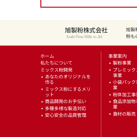
旭製粉株式会社
旭製
粉も
Asahi Flour Mills co.,ltd.
ホーム
事業案内
私たちについて
製粉事業
ミックス粉開発
プレミック
事業
あなたのオリジナルを
作る
小袋パック
業
ミックス粉にするメリ
ット
粉体加工事
商品開発のお手伝い
食品添加物
業
多種多様な製造対応
食材の販売
安心安全の品質管理