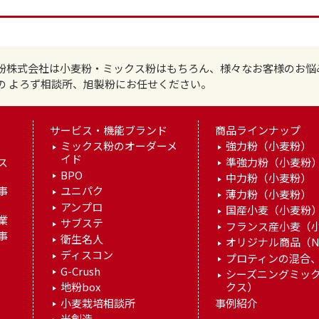
粉株式会社は小麦粉・ミックス粉はもちろん、様々なお客様のお悩
の よろず相談所、旭製粉にお任せください。
サービス・機能ブランド
商品ラインナップ
ミックス粉のオーダーメ
強力粉（小麦粉）
イド
ス
準強力粉（小麦粉
BPO
中力粉（小麦粉）
事
ユニパク
薄力粉（小麦粉）
アンプロ
国産小麦（小麦粉
業
サブステ
フランス産小麦（
事
衛生名人
オリジナル商品（N
ディスコン
プロティンの混合、
G-Crush
シーズニングミッ
地粉box
クス）
小麦栽培相談所
事例紹介
米創造