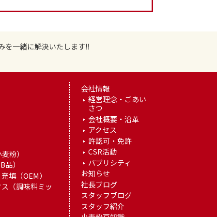
みを一緒に解決いたします‼
会社情報
経営理念・ごあい
さつ
）
会社概要・沿革
アクセス
許認可・免許
）
CSR活動
小麦粉）
パブリシティ
B品）
お知らせ
充填（OEM）
社長ブログ
クス（調味料ミッ
スタッフブログ
スタッフ紹介
小麦粉豆知識