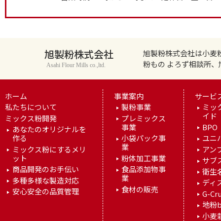
旭製粉株式会社
旭製粉株式会社は小麦
粉もの よろず相談所
Asahi Flour Mills co.,ltd.
ホーム
事業案内
サービ
私たちについて
製粉事業
ミッ
イド
ミックス粉開発
プレミックス
事業
BPO
あなたのオリジナルを
作る
小袋パック事
ユニ
業
ミックス粉にするメリ
アン
ット
粉体加工事業
サブ
商品開発のお手伝い
食品添加物事
衛生
業
多種多様な製造対応
ディ
食材の販売
安心安全の品質管理
G-Cr
地粉b
小麦