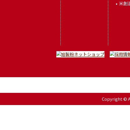
米創
Copyright © As