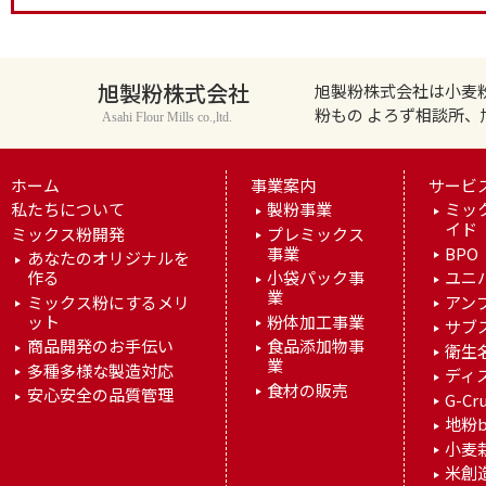
旭製粉株式会社
旭製粉株式会社は小麦
粉もの よろず相談所
Asahi Flour Mills co.,ltd.
ホーム
事業案内
サービ
私たちについて
製粉事業
ミッ
イド
ミックス粉開発
プレミックス
事業
BPO
あなたのオリジナルを
作る
小袋パック事
ユニ
業
ミックス粉にするメリ
アン
ット
粉体加工事業
サブ
商品開発のお手伝い
食品添加物事
衛生
業
多種多様な製造対応
ディ
食材の販売
安心安全の品質管理
G-Cr
地粉b
小麦
米創