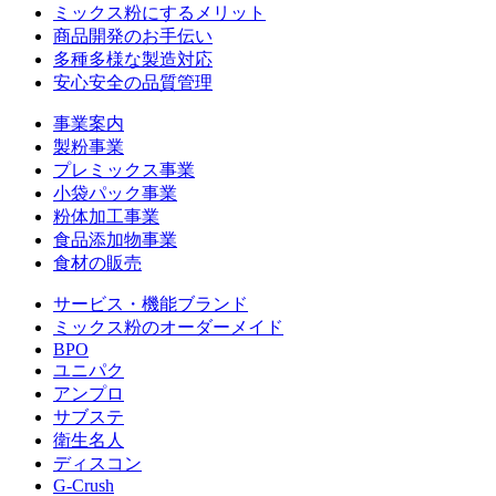
ミックス粉にするメリット
商品開発のお手伝い
多種多様な製造対応
安心安全の品質管理
事業案内
製粉事業
プレミックス事業
小袋パック事業
粉体加工事業
食品添加物事業
食材の販売
サービス・機能ブランド
ミックス粉のオーダーメイド
BPO
ユニパク
アンプロ
サブステ
衛生名人
ディスコン
G-Crush