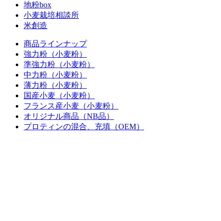
地粉box
小麦栽培相談所
米創造
商品ラインナップ
強力粉（小麦粉）
準強力粉（小麦粉）
中力粉（小麦粉）
薄力粉（小麦粉）
国産小麦（小麦粉）
フランス産小麦（小麦粉）
オリジナル商品（NB品）
プロティンの混合、充填（OEM）
シーズニングミックス（調味料ミッ
クス）
事例紹介
会社情報
経営理念・ごあいさつ
会社概要・沿革
アクセス
許認可・免許