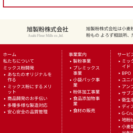
旭製粉株式会社
旭製粉株式会社は小麦
粉もの よろず相談所
Asahi Flour Mills co.,ltd.
ホーム
事業案内
サービ
私たちについて
製粉事業
ミッ
イド
ミックス粉開発
プレミックス
事業
BPO
あなたのオリジナルを
作る
小袋パック事
ユニ
業
ミックス粉にするメリ
アン
ット
粉体加工事業
サブ
商品開発のお手伝い
食品添加物事
衛生
業
多種多様な製造対応
ディ
食材の販売
安心安全の品質管理
G-Cr
地粉b
小麦
米創