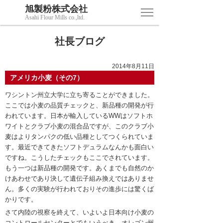
旭製粉株式会社
Asahi Flour Mills co.,ltd.
社長ブログ
2014年8月11日
アメリカ小麦（その7）
ワシントン州立大学に立ち寄ることができました。
ここでは小麦の品質チェックと、新品種の開発が行
われています。日本が輸入しているWWはソフトホ
ワイトとクラブ小麦の混合品ですが、このクラブ小
麦はよりタンパクの低い品種としてつくられていま
す。最近できてきたソフトデュラムなんかも面白い
ですね。こうしたチェックもここでされています。
もう一つは新品種の開発です。あくまでも自然のか
けあわせであり決して遺伝子組み換えではありませ
ん。多くの実験が行われておりその進歩には驚くば
かりです。
さて内陸の視察を終えて、いよいよ日本向け小麦の
コントロールセンターとでもいうべき、オレゴン州