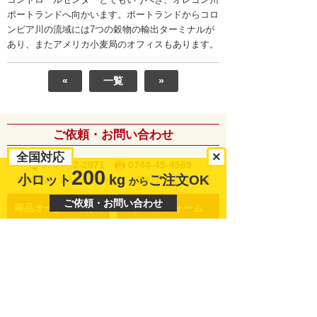
ポートランドへ向かいます。ポートランドからコロ
ンビア川の流域には7つの穀物の輸出ターミナルが
あり、またアメリカ小麦局のオフィスもあります。
«
一覧
»
ご依頼・お問い合わせ
×
全国対応
0744-42-2971
0744-45-4569
200
kg
小ロット
ご注文OK
営業時間：9時から17時まで
から
定休日：土・日・祝
ご依頼・お問い合わせ
商品オーダーの流れ
メールフォーム