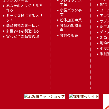
ミックス粉開発
プレミックス
事業
BPO
あなたのオリジナルを
作る
小袋パック事
ユニ
業
ミックス粉にするメリ
アン
ット
粉体加工事業
サブ
商品開発のお手伝い
食品添加物事
衛生
業
多種多様な製造対応
ディ
食材の販売
安心安全の品質管理
G-Cr
地粉b
小麦
米創