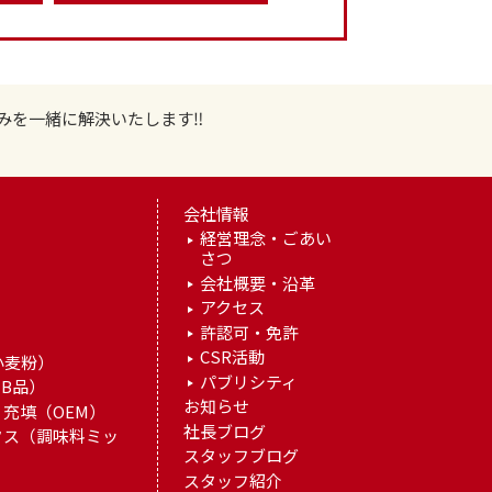
みを一緒に解決いたします‼
会社情報
経営理念・ごあい
さつ
）
会社概要・沿革
アクセス
許認可・免許
）
CSR活動
小麦粉）
パブリシティ
B品）
お知らせ
充填（OEM）
社長ブログ
クス（調味料ミッ
スタッフブログ
スタッフ紹介