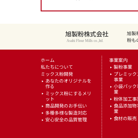
旭製粉株式会社
旭製
粉も
Asahi Flour Mills co.,ltd.
ホーム
事業案内
私たちについて
製粉事業
ミックス粉開発
プレミック
事業
あなたのオリジナルを
作る
小袋パック
業
ミックス粉にするメリ
ット
粉体加工事
商品開発のお手伝い
食品添加物
業
多種多様な製造対応
食材の販売
安心安全の品質管理