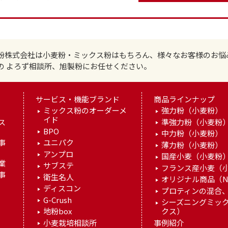
粉株式会社は小麦粉・ミックス粉はもちろん、様々なお客様のお悩
の よろず相談所、旭製粉にお任せください。
サービス・機能ブランド
商品ラインナップ
ミックス粉のオーダーメ
強力粉（小麦粉）
イド
ス
準強力粉（小麦粉
BPO
中力粉（小麦粉）
事
ユニパク
薄力粉（小麦粉）
アンプロ
国産小麦（小麦粉
業
サブステ
フランス産小麦（
事
衛生名人
オリジナル商品（N
ディスコン
プロティンの混合、
G-Crush
シーズニングミッ
地粉box
クス）
小麦栽培相談所
事例紹介